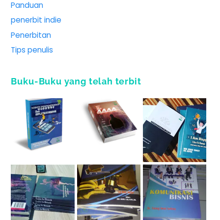
Panduan
penerbit indie
Penerbitan
Tips penulis
Buku-Buku yang telah terbit