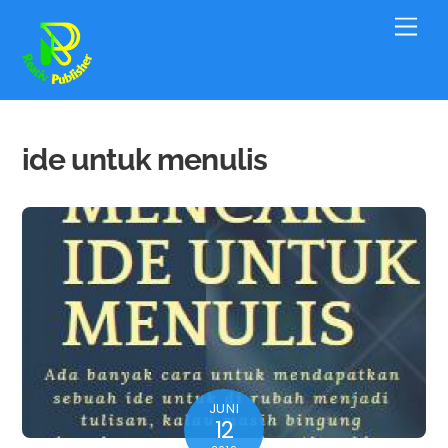
Skip
Men
to
content
ide untuk menulis
JUNI
12