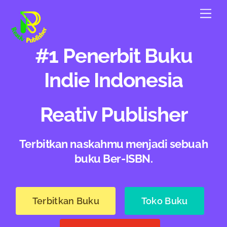
Skip
Men
to
content
#1 Penerbit Buku
Indie Indonesia
Reativ Publisher
Terbitkan naskahmu menjadi sebuah
buku Ber-ISBN.
Terbitkan Buku
Toko Buku