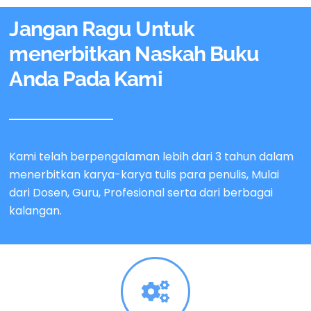
Jangan Ragu Untuk
menerbitkan Naskah Buku
Anda Pada Kami
Kami telah berpengalaman lebih dari 3 tahun dalam
menerbitkan karya-karya tulis para penulis, Mulai
dari Dosen, Guru, Profesional serta dari berbagai
kalangan.